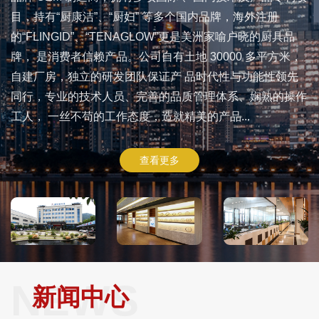
目，持有“厨康洁”、“厨妇” 等多个国内品牌，海外注册
的“
FLINGID
”、“
TENAGLOW
”更是美洲家喻户晓的厨具品
牌， 是消费者信赖产品。公司自有土地
30000
多平方米，
自建厂房，独立的研发团队保证产 品时代性与功能性领先
同行，专业的技术人员、完善的品质管理体系、娴熟的操作
工人， 一丝不苟的工作态度，造就精美的产品...
查看更多
NEWS
新闻中心