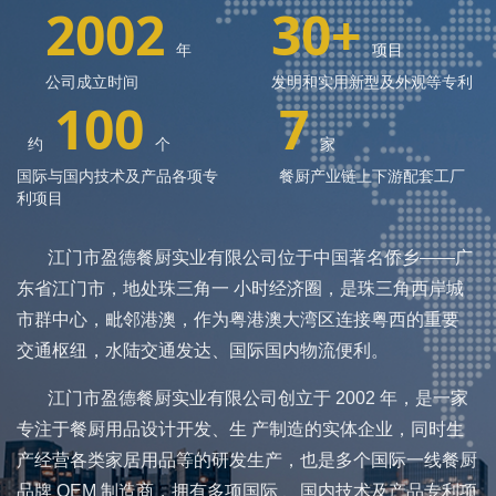
2002
30
+
年
项目
公司成立时间
发明和实用新型及外观等专利
100
7
约
个
家
国际与国内技术及产品各项专
餐厨产业链上下游配套工厂
利项目
江门市盈德餐厨实业有限公司位于中国著名侨乡——广
东省江门市，地处珠三角一 小时经济圈，是珠三角西岸城
市群中心，毗邻港澳，作为粤港澳大湾区连接粤西的重要
交通枢纽，水陆交通发达、国际国内物流便利。
江门市盈德餐厨实业有限公司创立于
2002
年，是一家
专注于餐厨用品设计开发、生 产制造的实体企业，同时生
产经营各类家居用品等的研发生产，也是多个国际一线餐厨
品牌
OEM
制造商，拥有多项国际 、国内技术及产品专利项