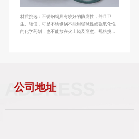
材质挑选：不锈钢锅具有较好的防腐性，并且卫
生、轻便，可是不锈钢锅不能用强碱性或强氧化性
的化学药剂，也不能放在火上烧及烹煮。规格挑
选：市场上不锈钢锅的规格许多，有0.25kg、
0.3kg、0.4kg、0.5kg、0.6kg、0.7kg、1kg、
1.2kg、1.3kg、1.5kg、2.1kg等，可根据不同的需
求进行挑选。锅底挑选：挑选不锈钢锅时
ADDRESS
公司地址